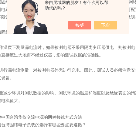
纬泄露电流测试仪满足国内各行业漏电流检测标准要求；插入人体网络
来自局域网的朋友！有什么可以帮
助您的吗？
网电路的可视化、可替换、可测量；仪器内置4种主流工业人机网卡，可配置
下限设定，智能判别，声光报警，大字符显示；8组×8步条件设定记忆及调
纬泄露电流测试仪使用注意事项：
温度下测量漏电流时，如果被测电器不采用隔离变压器供电，则被测电
会直接流过大地而不经过仪器，影响测试数据的准确性。
行漏电流测量，对被测电器外壳进行充电。因此，测试人员必须注意安
气设备。
减少环境对测试数据的影响。测试环境的温度和湿度以及绝缘表面的污
漏电流值大。
说中国台湾华仪交流电源的两种接线方式方法
国台湾固纬电子负载的选择有哪些要点要遵循？