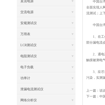
直流电源
中国台湾固
全面实现人
交流电源
流测试；上
安规测试仪
中国台湾固
万用表
1、在工作
部分漏电流
LCR测试仪
2、通电进
电阻测试仪
触摸被测电
电子负载
3、应尽量
污染，实测
功率计
泄漏电流测试仪
上一篇：
说
下一篇：
中
网络分析仪