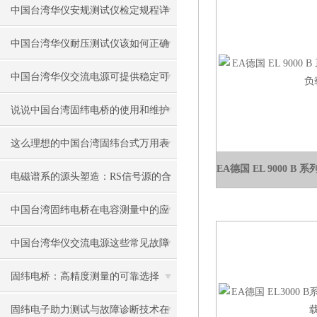
中国台湾华仪安规测试仪检定规程详
解
中国台湾华仪耐压测试仪该如何正确
操作和维护？
中国台湾华仪交流电源可提供稳定可
靠的功率输出
说说中国台湾固纬电桥的使用和维护
注意事项
这么理想的中国台湾固纬台式万用表
EA德国 EL 9000 
不想要一个吗？
电磁谱系的源头塑造：RS信号源的合
成机制与跨域激励应用
中国台湾固纬电桥在电容测量中的应
用
中国台湾华仪交流电源这些常见故障
要如何解决
固纬电桥：高精度测量的可靠选择
固纬电子助力测试与故障诊断技术在