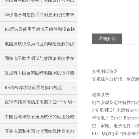
中国台湾固纬电桥：电路设计与测试
的重要工具
华仪电子与您携手共创更美好的未来
生活
RS示波器能用于对电子组件和设备快
详细介绍
速测试
电阻测试仪成为行业内电阻检测的优
选装备
固纬电子助力测试与故障诊断技术在
安规测试仪器
民用领域的推广应用和发展
这里有中国台湾固纬电阻测试仪详细
安规综合分析仪、耐压
的使用和校准步骤
RS信号源功能设置与输出规范
测试系统
说说固纬直流稳压电源这四个*功能
电气安规及运转特性自
? 安规测试与电源解决
中国台湾华仪耐压测试仪的应用领域
华仪电子 Extech El
空、家电、电子组件、绿
都有哪些？
开关电源和中国台湾固纬线性直流电
EEC 华仪电子与实验