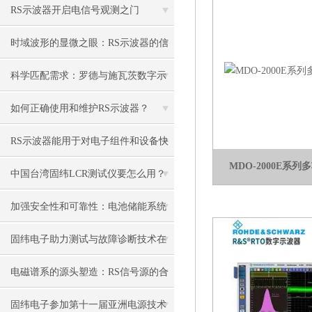
RS示波器开启电信号观测之门
时域波形的显微之眼：RS示波器的信
号捕获原理与多维测试实践
科学匹配需求：罗德与施瓦茨数字示
波器选型策略与参数解读
如何正确使用和维护RS示波器？
RS示波器能用于对电子组件和设备快
MDO-2000E系
速测试
中国台湾固纬LCR测试仪要怎么用？
加强安全性和可靠性：电池储能系统
的实际测试方法和高效解决方案
固纬电子助力测试与故障诊断技术在
民用领域的推广应用和发展
电磁谱系的源头塑造：RS信号源的合
成机制与跨域激励应用
固纬电子参加第十一届亚洲电源技术