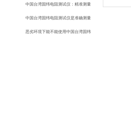
选装备
中国台湾固纬电阻测试仪：精准测量
的保障者
中国台湾固纬电阻测试仪是准确测量
电阻值的关键工具
恶劣环境下能不能使用中国台湾固纬
电阻测试仪？
这里有中国台湾固纬电阻测试仪详细
的使用和校准步骤
固纬电桥：高精度测量的可靠选择
中国台湾华仪安规测试仪检定规程详
解
电磁谱系的源头塑造：RS信号源的合
成机制与跨域激励应用
RS信号源：电子测试与通信领域的信
号基石
中国台湾固纬电桥在电容测量中的应
用