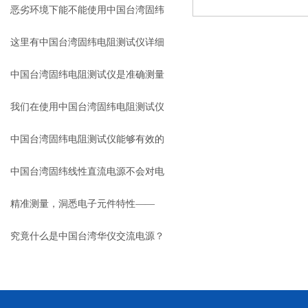
的保障者
恶劣环境下能不能使用中国台湾固纬
电阻测试仪？
这里有中国台湾固纬电阻测试仪详细
的使用和校准步骤
中国台湾固纬电阻测试仪是准确测量
电阻值的关键工具
我们在使用中国台湾固纬电阻测试仪
时都需要注意些什么？
中国台湾固纬电阻测试仪能够有效的
预防电气设备出现问题
中国台湾固纬线性直流电源不会对电
网和其他设备造成干扰
精准测量，洞悉电子元件特性——
LCR测试仪的原理与应用
究竟什么是中国台湾华仪交流电源？