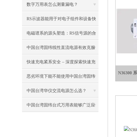
具
数字万用表怎么测量漏电？
RS示波器能用于对电子组件和设备快
速测试
电磁谱系的源头塑造：RS信号源的合
成机制与跨域激励应用
中国台湾固纬线性直流电源有效克服
了传统电源的缺点
快速充电紧系安全 – 深度探索快速充
N3630
电器测试
恶劣环境下能不能使用中国台湾固纬
电阻测试仪？
中国台湾华仪交流电源怎么选？
中国台湾固纬台式万用表能够广泛应
用于这些领域