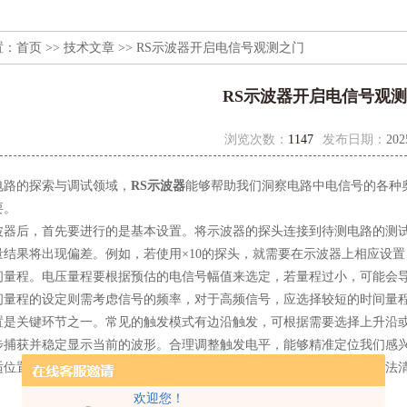
置：
首页
>>
技术文章
>> RS示波器开启电信号观测之门
RS示波器开启电信号观
浏览次数：
1147
发布日期：
202
的探索与调试领域，
RS示波器
能够帮助我们洞察电路中电信号的各种
要。
后，首先要进行的是基本设置。将示波器的探头连接到待测电路的测试
量结果将出现偏差。例如，若使用×10的探头，就需要在示波器上相应设
间量程。电压量程要根据预估的电信号幅值来选定，若量程过小，可能会
间量程的设定则需考虑信号的频率，对于高频信号，应选择较短的时间量
关键环节之一。常见的触发模式有边沿触发，可根据需要选择上升沿或
步捕获并稳定显示当前的波形。合理调整触发电平，能够精准定位我们感
适位置，可稳定显示脉冲的完整形态，避免波形在屏幕上不断滚动而无法
欢迎您！