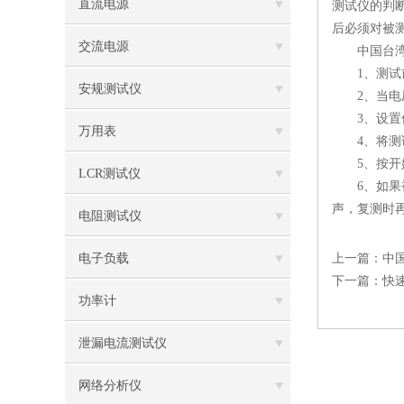
直流电源
测试仪的判
后必须对被
交流电源
中国台湾华
1、测试前
安规测试仪
2、当电压
3、设置仪器
万用表
4、将测试
5、按开始
LCR测试仪
6、如果被
声，复测时
电阻测试仪
电子负载
上一篇：
中
下一篇：
快
功率计
泄漏电流测试仪
网络分析仪