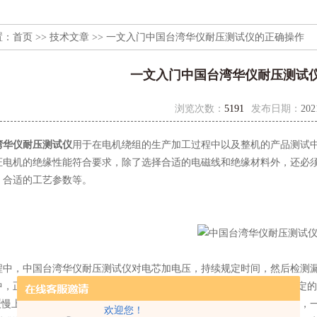
置：
首页
>>
技术文章
>> 一文入门中国台湾华仪耐压测试仪的正确操作
一文入门中国台湾华仪耐压测试
浏览次数：
5191
发布日期：
202
湾华仪耐压测试仪
用于在电机绕组的生产加工过程中以及整机的产品测试
证电机的绝缘性能符合要求，除了选择合适的电磁线和绝缘材料外，还必
、合适的工艺参数等。
，中国台湾华仪耐压测试仪对电芯加电压，持续规定时间，然后检测漏
，正负极板因为彼此接近μm，所以只有15-30。裸电池内部会形成一
始缓慢上升，以免充电电流过大。电容越大，需要的缓慢上升时间T1越长
欢迎您！