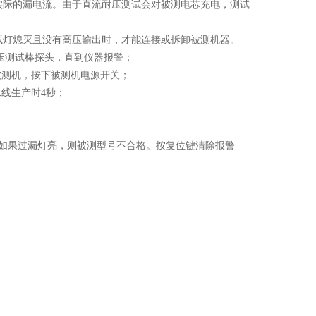
实际的漏电流。由于直流耐压测试会对被测电芯充电，测试
灯熄灭且没有高压输出时，才能连接或拆卸被测机器。
压测试棒探头，直到仪器报警；
被测机，按下被测机电源开关；
水线生产时4秒；
如果过漏灯亮，则被测型号不合格。按复位键清除报警