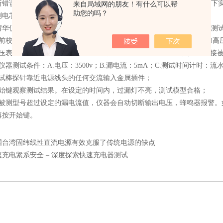
断错误，使测试结果不准确。一旦被测单元的杂散电容被填满，就只剩下
来自局域网的朋友！有什么可以帮
助您的吗？
测电芯进行放电。
仪耐压测试仪操作人员的座椅和脚部必须垫有橡胶绝缘垫。只有当测试
校准仪器。方法：在漏电流5mA下，用700kΩ陶瓷电阻跨接地线夹和高
表确定为“0”且测试灯不亮时，将仪表接地夹夹在被测机散热片上连接
测试条件：A.电压：3500v；B.漏电流：5mA；C.测试时间计时：流
棒探针靠近电源线头的任何交流输入金属插件；
键观察测试结果。在设定的时间内，过漏灯不亮，测试模型合格；
测型号超过设定的漏电流值，仪器会自动切断输出电压，蜂鸣器报警。
再按开始键。
国台湾固纬线性直流电源有效克服了传统电源的缺点
速充电紧系安全 – 深度探索快速充电器测试