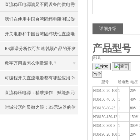
电阻值的关键工具
直流稳压电源满足不同设备的供电需
求
我们在使用中国台湾固纬电阻测试仪
详细介绍
时都需要注意些什么？
开关电源和中国台湾固纬线性直流电
产品型号
源的区别在哪里？
RS频谱分析仪可加速射频产品的开发
和测试
数字万用表怎么测量漏电？
搜索
可编程开关直流电源都有哪些应用？
型号
通道数
电压
N36150-20-100
1
20V
直流稳压电源：精准操作，赋能多元
N36150-40-50
1
40V
用电场景
时域波形的显微之眼：RS示波器的信
N36150-80-25
1
80V
N36150-150-12
1
150V
号捕获原理与多维测试实践
N36150-300-8
1
300V
N36190-20-100
1
20V