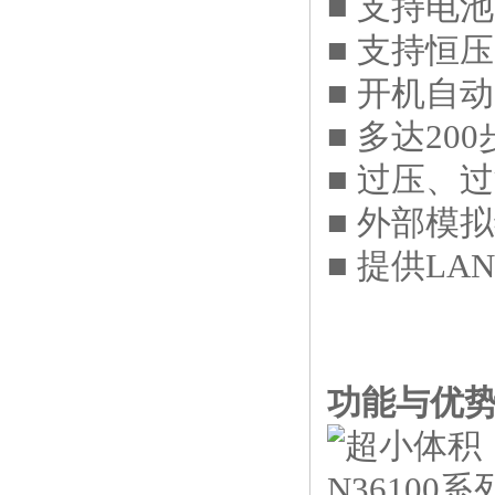
■ 支持电
■ 支持恒
■ 开机自
■ 多达2
■ 过压、
■ 外部模
■ 提供LA
功能与优
超小体积
N3610