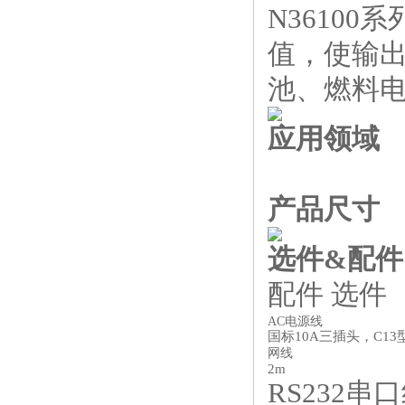
N3610
值，使输
池、燃料
应用领域
产品尺寸
选件&配件
配件 选件
AC电源线
国标10A三插头，C13
网线
2m
RS232串