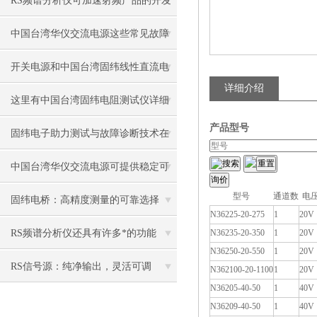
RS频谱分析仪可加速射频产品的开发
和测试
中国台湾华仪交流电源这些常见故障
要如何解决
开关电源和中国台湾固纬线性直流电
详细介绍
源的区别在哪里？
这里有中国台湾固纬电阻测试仪详细
产品型号
的使用和校准步骤
固纬电子助力测试与故障诊断技术在
搜索
民用领域的推广应用和发展
中国台湾华仪交流电源可提供稳定可
型号
通道数
电
靠的功率输出
固纬电桥：高精度测量的可靠选择
N36225-20-275
1
20V
RS频谱分析仪还具有许多*的功能
N36235-20-350
1
20V
N36250-20-550
1
20V
RS信号源：纯净输出，灵活可调
N362100-20-1100
1
20V
N36205-40-50
1
40V
N36209-40-50
1
40V