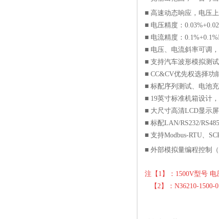
■ 高速动态响应，电压上
■ 电压精度：0.03%+0.02
■ 电流精度：0.1%+0.1%F
■ 电压、电流斜率可调
■ 支持汽车波形模拟测试
■ CC&CV优先权选择
■ 标配序列测试、电池
■ 19英寸标准机箱设
■ 大尺寸高清LCD显示
■ 标配LAN/RS232/RS
■ 支持Modbus-RTU、S
■
外部模拟量编程控制（
注【1】：1500V型号 电
【2】：N36210-1500