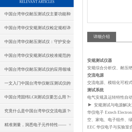
RELEVANT ARTICLES
中国台湾华仪耐压测试仪主要功能和
操作方法
中国台湾华仪安规测试仪检定规程详
详细介绍
解
中国台湾华仪耐压测试仪：守护安全
的关键工具
中国台湾华仪安规测试仪校准规范的
安规测试仪器
安规综合分析仪、耐压
重要性及实施步骤
中国台湾华仪耐压测试仪的应用领域
交流电源
都有哪些？
交流电源、模组化可程式
一文入门中国台湾华仪耐压测试仪的
测试系统
正确操作
中国台湾固纬LCR测试仪要怎么用？
电气安规及运转特性自
►
安规测试与电源解决
究竟什么是中国台湾华仪交流电源？
华仪电子 Extech El
空、家电、电子组件、绿
精准测量，洞悉电子元件特性——
EEC 华仪电子与实验