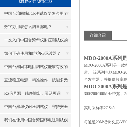
RELEVANT ARTICLES
中国台湾固纬LCR测试仪要怎么用？
数字万用表怎么测量漏电？
详细介绍
一文入门中国台湾华仪耐压测试仪的
正确操作
如何正确使用和维护RS示波器？
MDO-2000A
MDO-2000A系列是一款
中国台湾固纬电阻测试仪能够有效的
道。 该系列包括MDO-2
预防电气设备出现问题
号发生器，并提供频率响
直流稳压电源：精准操作，赋能多元
MDO-2000A
用电场景
RS信号源：纯净输出，灵活可调
300/200/100MHz带宽，
中国台湾华仪耐压测试仪：守护安全
实时采样率2GSa/s
的关键工具
我们在使用中国台湾固纬电阻测试仪
每通道20M记录长度/V