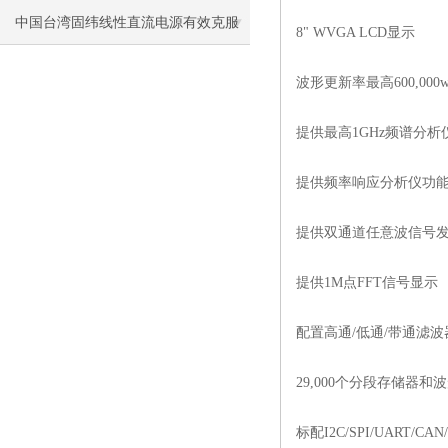
时都需要注意些什么？
中国台湾固纬线性直流电源有效克服
8" WVGA LCD显示
了传统电源的缺点
波形更新率最高600,000wf
提供最高1GHz频谱分析
提供频率响应分析仪功能(FR
提供双通道任意波信号发生器
提供1M点FFT信号显示
配置高通/低通/带通滤波
29,000个分段存储器和
标配I2C/SPI/UART/