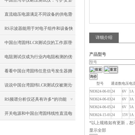
中国台湾华仪耐压测试仪：守护安全
的关键工具
直流稳压电源满足不同设备的供电需
求
RS示波器能用于对电子组件和设备快
详细介绍
速测试
中国台湾固纬LCR测试仪的工作原理
产品型号
与应用
电阻测试仪成为行业内电阻检测的优
搜索
选装备
看看中国台湾固纬任意信号发生器拥
型号
通道数
电压
电
有哪些*硬件性能?
说说中国台湾固纬LCR测试仪被测元
N83624-06-01
24
6V
1A
件的接入方法
RS频谱分析仪还具有许多*的功能
N83624-06-03
24
6V
3A
N83624-06-05
24
6V
5A
开关电源和中国台湾固纬线性直流电
N83624-15-01
24
15V
1A
*以上规格如有更新，恕
源的区别在哪里？
显示全部