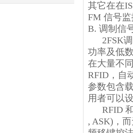
其它在在I
电阻值的关键工具
FM 信号
B. 调制信
2FSK
功率及低数
在大量不
RFID，
参数包含载
用者可以
RFID 和光
, ASK
频移键控法(Fr