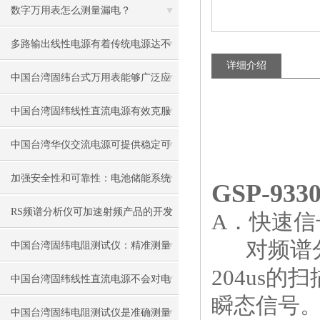
数字万用表怎么测量漏电？
多路输出线性电源有着传统电源达不
详细介绍
到的功能
中国台湾固纬台式万用表能够广泛应
用于这些领域
中国台湾固纬线性直流电源有效克服
了传统电源的缺点
中国台湾华仪交流电源可提供稳定可
靠的功率输出
加强安全性和可靠性：电池储能系统
GSP-9
的实际测试方法和高效解决方案
RS频谱分析仪可加速射频产品的开发
A．快速信
对频谱分析
和测试
中国台湾固纬电阻测试仪：精准测量
204us
的保障者
中国台湾固纬线性直流电源不会对电
瞬态信号。
网和其他设备造成干扰
中国台湾固纬电阻测试仪是准确测量