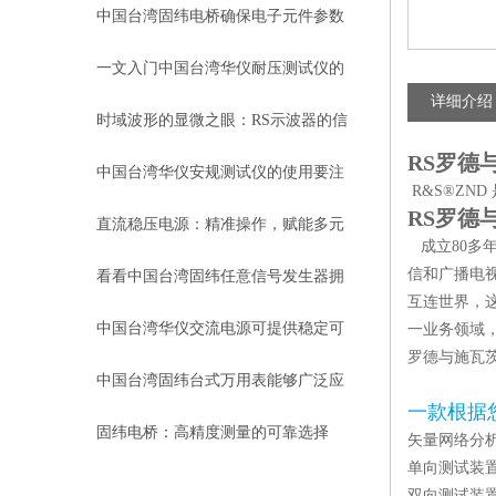
的保障者
中国台湾固纬电桥确保电子元件参数
的准确评估
一文入门中国台湾华仪耐压测试仪的
详细介绍
正确操作
时域波形的显微之眼：RS示波器的信
RS罗德
号捕获原理与多维测试实践
中国台湾华仪安规测试仪的使用要注
R&S®ZN
RS罗德
意些什么？
直流稳压电源：精准操作，赋能多元
成立80多
用电场景
信和广播电
看看中国台湾固纬任意信号发生器拥
互连世界，
有哪些*硬件性能?
中国台湾华仪交流电源可提供稳定可
一业务领域
罗德与施瓦
靠的功率输出
中国台湾固纬台式万用表能够广泛应
一款根据
用于这些领域
固纬电桥：高精度测量的可靠选择
矢量网络分
单向测试装
双向测试装