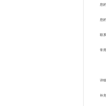
您
您
联
常
详
补