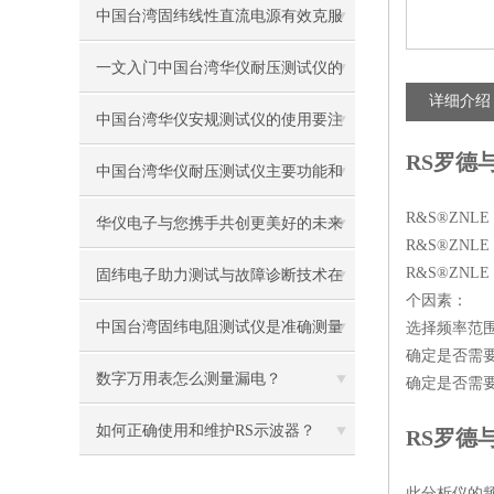
中国台湾固纬线性直流电源有效克服
了传统电源的缺点
一文入门中国台湾华仪耐压测试仪的
详细介绍
正确操作
中国台湾华仪安规测试仪的使用要注
RS罗德
意些什么？
中国台湾华仪耐压测试仪主要功能和
R&S®ZNL
操作方法
华仪电子与您携手共创更美好的未来
R&S®ZN
生活
R&S®ZNL
固纬电子助力测试与故障诊断技术在
个因素：
民用领域的推广应用和发展
中国台湾固纬电阻测试仪是准确测量
选择频率范
确定是否需要 
电阻值的关键工具
数字万用表怎么测量漏电？
确定是否需
如何正确使用和维护RS示波器？
RS罗德
此分析仪的频率范