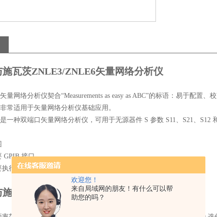
与施瓦茨ZNLE3/ZNLE6矢量网络分析仪
E 矢量网络分析仪契合“Measurements as easy as ABC”的标
LE 非常适用于矢量网络分析仪基础应用。
E 是一种双端口矢量网络分析仪，可用于无源器件 S 参数 S11、S21、S12 
围
GPIB 接口
要执行时域分析或故障点距离测量
欢迎您！
来自局域网的朋友！有什么可以帮
与施瓦茨ZNLE3/ZNLE6矢量网络分析仪
助您的吗？
围介于 100 kHz 至 3 GHz（R&S®ZNLE3，带 R&S®ZNLE-B100 选件