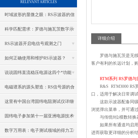
RELEVANT ARTICLES
时域波形的显微之眼：RS示波器的信
号捕获原理与多维测试实践
科学匹配需求：罗德与施瓦茨数字示
详细介绍
波器选型策略与参数解读
RS示波器开启电信号观测之门
罗德与施瓦茨是无线通
如何正确使用和维护RS示波器？
客户有利的长远计划，
说说固纬直流稳压电源这四个*功能
RTM系列 RS罗
R&S RTM3000 
电磁谱系的源头塑造：RS信号源的合
口，适用于解决日常调
成机制与跨域激励应用
这里有中国台湾固纬电阻测试仪详细
这款示波器配备同级别中分
浏览弹出菜单，并可通
的使用和校准步骤
固纬电子参加第十一届亚洲电源技术
与传统8位模数转换器
如果所有通道均启用，则每
发展论坛
数字万用表：电子测试领域的得力工
进而获取更详细的分析