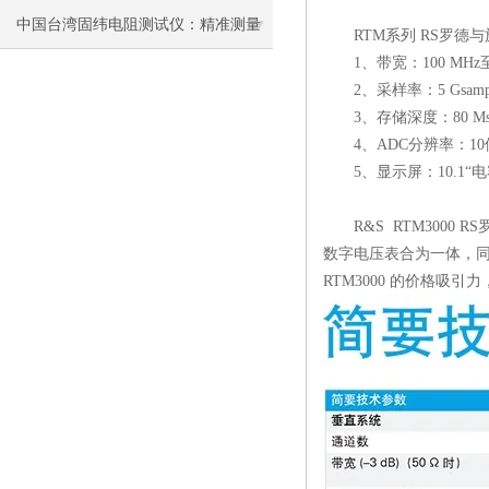
具
中国台湾固纬电阻测试仪：精准测量
RTM系列 RS罗德与
1、带宽：100 MHz至
的保障者
2、采样率：5 Gsampl
3、存储深度：80 Msa
4、ADC分辨率：10
5、显示屏：10.1“
R&S RTM3000
数字电压表合为一体，同
RTM3000 的价格吸