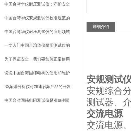
解
中国台湾华仪耐压测试仪：守护安全
的关键工具
中国台湾华仪安规测试仪校准规范的
详细介绍
重要性及实施步骤
中国台湾华仪耐压测试仪的应用领域
都有哪些？
一文入门中国台湾华仪耐压测试仪的
正确操作
为了保证安全，我们要如何正常使用
中国台湾固纬线性直流电源？
说说中国台湾固纬电桥的使用和维护
安规测试
注意事项
RS频谱分析仪可加速射频产品的开发
安规综合
测试器、
和测试
中国台湾固纬电阻测试仪是准确测量
交流电源
电阻值的关键工具
交流电源、