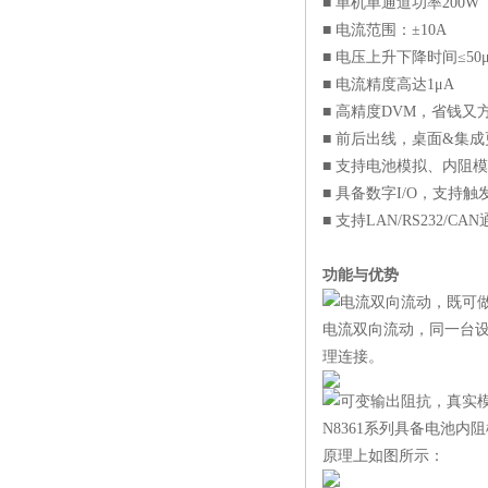
■ 单机单通道功率200W
■ 电流范围：±10A
■ 电压上升下降时间≤50μ
■ 电流精度高达1μA
■ 高精度DVM，省钱又
■ 前后出线，桌面&集
■ 支持电池模拟、内阻
■ 具备数字I/O，支持触
■ 支持LAN/RS232/C
功能与优势
电流双向流动，既可
电流双向流动，同一台设
理连接。
可变输出阻抗，真实
N8361系列具备电池内
原理上如图所示：