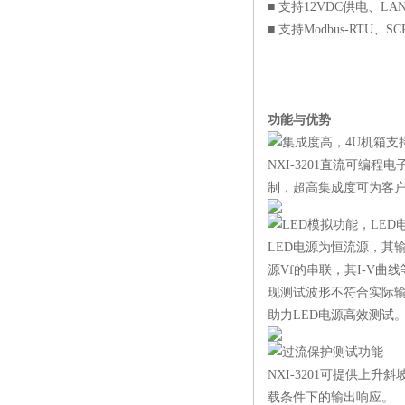
■ 支持12VDC供电、L
■ 支持Modbus-RTU、
功能与优势
集成度高，4U机箱支
NXI-3201直流可编
制，超高集成度可为客
LED模拟功能，LE
LED电源为恒流源，其
源Vf的串联，其I-V曲
现测试波形不符合实际输出
助力LED电源高效测试
过流保护测试功能
NXI-3201可提供
载条件下的输出响应。