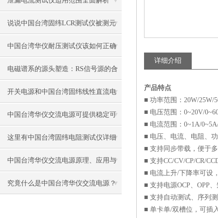
泄漏电流测试仪适用范围全面解析
说说中国台湾固纬LCR测试仪被测元
件的接入方法
中国台湾华仪耐压测试仪该如何正确
详细介绍
操作和维护？
电磁谱系的源头塑造：RS信号源的合
产品特点
成机制与跨域激励应用
开关电源和中国台湾固纬线性直流电
■ 功率范围：20W/25W/5
■ 电压范围：0~20V/0~60
源的区别在哪里？
中国台湾华仪交流电源可提供稳定可
■ 电流范围：0~1A/0~5A/
靠的功率输出
■ 电压、电流、电阻、
这里有中国台湾固纬电阻测试仪详细
■ 支持同步带载，便于
的使用和校准步骤
中国台湾华仪交流电源原理、应用与
■ 支持CC/CV/CP/CR/
■ 电流上升/下降率可
未来
究竟什么是中国台湾华仪交流电源？
■ 支持电源OCP、OPP
■ 支持自动测试、序列测试、
■ 单卡单/双槽位，可插入