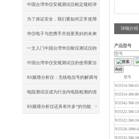
重要性及实施步骤
中国台湾华仪安规测试仪检定规程详
解
为了保证安全，我们要如何正常使用
详细介绍
中国台湾固纬线性直流电源？
华仪电子与您携手共创更美好的未来
产品型号
生活
一文入门中国台湾华仪耐压测试仪的
搜索
正确操作
中国台湾华仪安规测试仪的使用要注
意些什么？
型号
RS频谱分析仪：无线电信号的解调与
N35514-500-65
解析
电阻测试仪成为行业内电阻检测的优
N35514-360-80
N35542-500-19
选装备
RS频谱分析仪还具有许多*的功能
N35522-500-13
N35522-360-16
N35528-1000-6
N35532-500-18