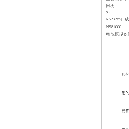
网线
2m
RS232串口线
NS81000
电池模拟软
您
您
联