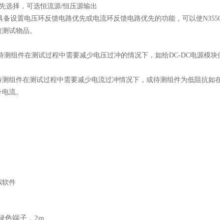
优先选择，可选恒流源/恒压源输出
系列具备设置电压环反馈电路优先或电流环反馈电路优先的功能，可以使N35
被测试物品。
当待测组件在测试过程中需要减少电压过冲的情况下，如给DC-DC电源模
待测组件在测试过程中需要减少电流过冲情况下，或待测组件为低阻抗如
升电流。
拟软件
绿色端子，2m