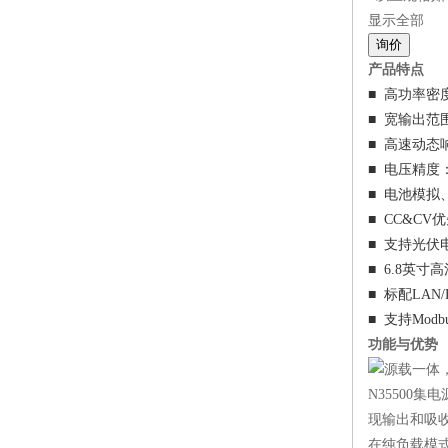
显示全部
询价
产品特点
■ 高功率密
■ 宽输出范
■ 高速动态
■ 电压精度：0
■ 电池模拟
■ CC&C
■ 支持光伏
■ 6.8英
■ 标配LAN/
■ 支持Modb
功能与优势
源载一体
N35500
现输出和吸
在纯负载模式