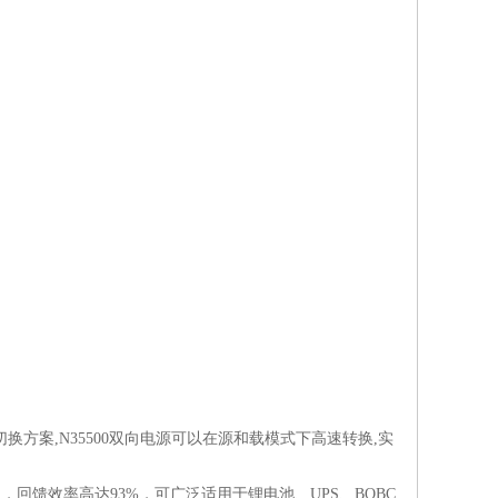
换方案,N35500双向电源可以在源和载模式下高速转换,实
，回馈效率高达93%，可广泛适用于锂电池、UPS、BOBC