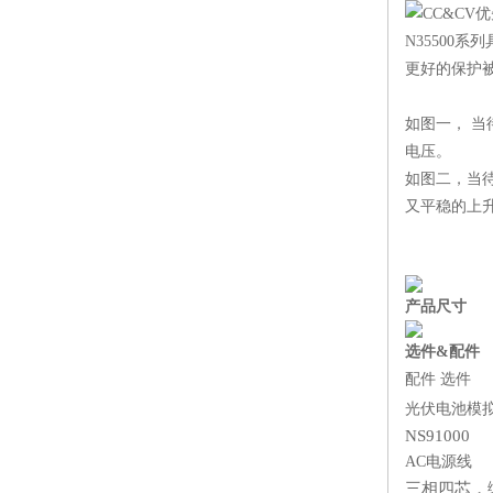
CC&CV
N35500
更好的保护
如图一， 
电压。
如图二，当
又平稳的上
产品尺寸
选件&配件
配件 选件
光伏电池模
NS91000
AC电源线
三相四芯，