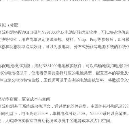
。
模拟（标配）
系列直流电源搭配NGI自研的NS91000光伏电池矩阵仿真软件，可以精确地
快等特性，用户简单设定测试法规、材料、Vmp、Pmp等参数后，即可模
静态和动态功率追踪效能，可以为微电网、分布式光伏等电源系统的系统
系列标配电池模拟功能，搭配NS81000电池模拟软件，可以精确地模拟电
种标准电池模型库，使用者仅需要选择对应的电池类型，配置基本的容量及
2种自定义电池特性曲线，工程师可基于实测的电池曲线资料，将数据导入
高功率密度，更省成本与空间
系列直流电源基于系统级散热理念，通过优化器件选型、主回路拓扑和风道设计
不同机型下，
电压高达2250V，单机电流可达240A
。N35500系列以宽
景，大幅降低实验室或自动化测试系统中的电源成本及占用空间。