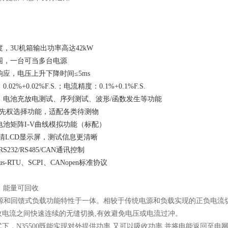
度，3U机箱输出功率高达42kW
围，一台可当多台电源
响应，电压上升下降时间≤5ms
.02%+0.02%F.S.；电流精度：0.1%+0.1%F.S.
、电池充放电测试、序列测试、波形/函数发生等功能
V优先权选择功能，适配各类待测物
电池矩阵I-V曲线模拟功能（标配）
寸高清LCD显示屏，测试信息更清晰
RS232/RS485/CAN通讯控制
us-RTU、SCPI、CANopen标准协议
，能量可回收
集电源和回馈式负载功能特性于一体。相较于传统电源和负载实现的正负电流切
收电流之间快速连续的无缝切换,有效避免电压或电流过冲。
下，N35500既能实现对外提供功率,又可以吸收功率,并将电能返回至电网