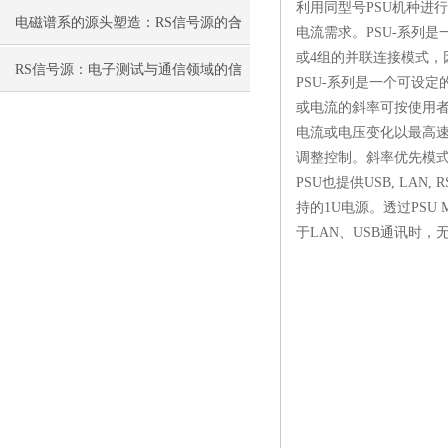
利用同型号PSU机种进
了传统电源的缺点
电磁谱系的源头塑造：RS信号源的合
电流需求。PSU-系列是
或4组的并联连接模式，因
成机制与跨域激励应用
RS信号源：电子测试与通信领域的信
PSU-系列是一个可设定
或电流的斜率可按使用者
号基石
电流或电压变化以最高速
调整控制。斜率优先模
PSU也提供USB, LAN
持的1U电源。透过PSU Mu
于LAN、USB通讯时，