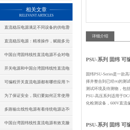
相关文章
RELEVANT ARTICLES
直流稳压电源满足不同设备的供电需
详细介绍
求
直流稳压电源：精准操作，赋能多元
用电场景
中国台湾固纬线性直流电源不会对电
PSU-系列 固纬 
网和其他设备造成干扰
开关电源和中国台湾固纬线性直流电
固纬PSU-Series是
源的区别在哪里？
择并整合到已经㈲的测试系统
可编程开关直流电源都有哪些应用？
测试环境及待测物，包括电
为了保证安全，我们要如何正常使用
PSU-高压系列适用于D
化检测设备，600V直流
中国台湾固纬线性直流电源？
多路输出线性电源有着传统电源达不
到的功能
中国台湾固纬线性直流电源有效克服
PSU-系列 固纬 