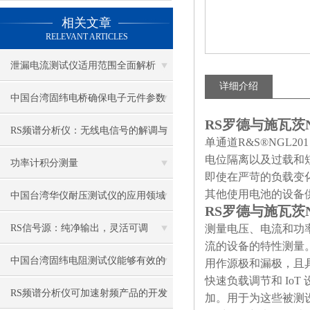
相关文章
RELEVANT ARTICLES
泄漏电流测试仪适用范围全面解析
详细介绍
中国台湾固纬电桥确保电子元件参数
RS罗德与施瓦茨N
的准确评估
RS频谱分析仪：无线电信号的解调与
单通道R&S®NGL20
电位隔离以及过载和
解析
功率计积分测量
即使在严苛的负载变化情
其他使用电池的设备
中国台湾华仪耐压测试仪的应用领域
RS罗德与施瓦茨N
都有哪些？
RS信号源：纯净输出，灵活可调
测量电压、电流和功率
流的设备的特性测量。
中国台湾固纬电阻测试仪能够有效的
用作源极和漏极，且具
快速负载调节和 Io
预防电气设备出现问题
RS频谱分析仪可加速射频产品的开发
加。用于为这些被测设