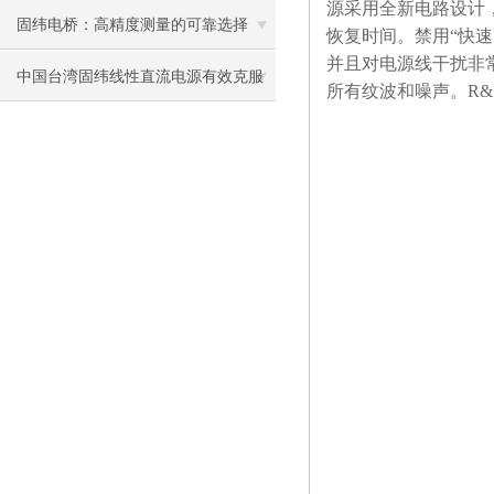
源采用全新电路设计，
和测试
固纬电桥：高精度测量的可靠选择
恢复时间。禁用“快
并且对电源线干扰非
中国台湾固纬线性直流电源有效克服
所有纹波和噪声。R&
了传统电源的缺点