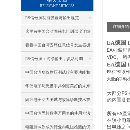
相关文章
RELEVANT ARTICLES
RS信号源功能设置与输出规范
详细介绍
这里有中国台湾固纬电阻测试仪详细
EA德国
的使用和校准步骤
看看中国台湾固纬任意信号发生器拥
EA可编程
VDC。
有哪些*硬件性能?
RS信号源：纯净输出，灵活可调
EA德国
PS和PSI
中国台湾华仪耐压测试仪主要功能和
大量的手动
操作方法
华仪电子与您携手共创更美好的未来
大部分PS
的内置测
生活
固纬电子助力测试与故障诊断技术在
民用领域的推广应用和发展
所有EA
中国台湾固纬数字万用表的使用方法
在较小电
出电压之
电阻测试仪成为行业内电阻检测的优