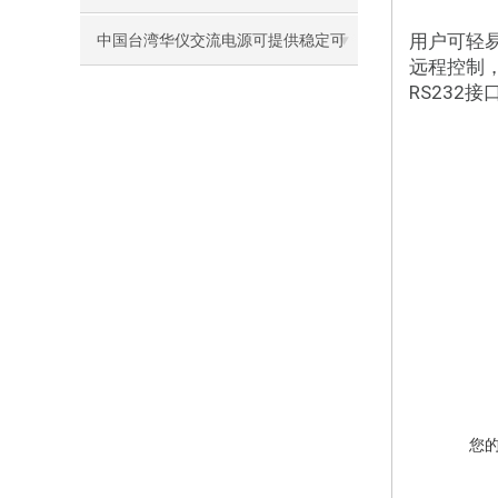
用户可轻易
选装备
中国台湾华仪交流电源可提供稳定可
远程控制，您有多
RS232接
靠的功率输出
您