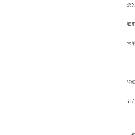
您
联
常
详
补