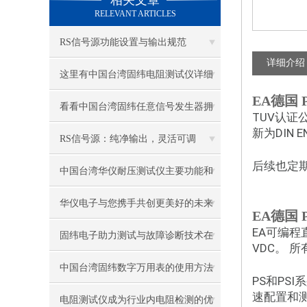
相关文章
RELEVANT ARTICLES
RS信号源功能设置与输出规范
详细介绍
这里有中国台湾固纬电阻测试仪详细
EA德国
的使用和校准步骤
看看中国台湾固纬任意信号发生器拥
TUV认证公
新为DIN E
有哪些*硬件性能?
RS信号源：纯净输出，灵活可调
后续也定期
中国台湾华仪耐压测试仪主要功能和
操作方法
华仪电子与您携手共创更美好的未来
EA德国
EA可编程
生活
固纬电子助力测试与故障诊断技术在
VDC。
民用领域的推广应用和发展
中国台湾固纬数字万用表的使用方法
PS和PS
速配置和
电阻测试仪成为行业内电阻检测的优