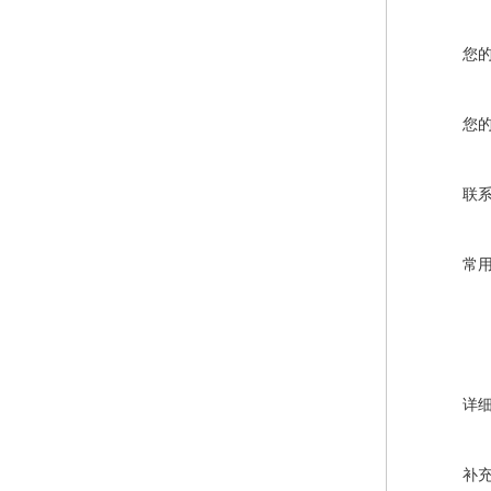
您
您
联
常
详
补