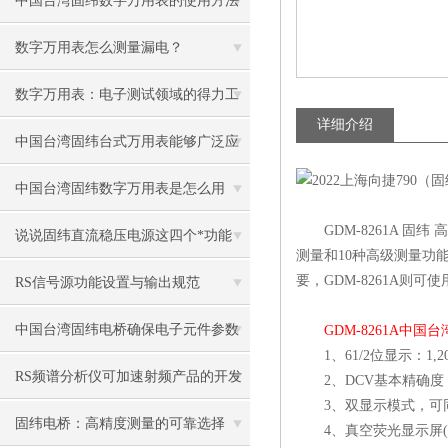
中国台湾固纬数字万用表的使用方法
数字万用表怎么测量漏电？
数字万用表：电子测试领域的得力工
详细介绍
具
中国台湾固纬台式万用表能够广泛应
用于这些领域
中国台湾固纬数字万用表是怎么用
GDM-8261A 固纬
的？
说说固纬直流稳压电源这四个*功能
测量和10种高级测量功
要，GDM-8261A则
RS信号源功能设置与输出规范
中国台湾固纬电桥确保电子元件参数
GDM-8261A中
1、61/2位显示：1,200
的准确评估
RS频谱分析仪可加速射频产品的开发
2、DCV基本精确度：0
3、双显示模式，可
和测试
固纬电桥：高精度测量的可靠选择
4、真空荧光显示屏(N