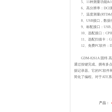
5、11种测量功能&1
6、高分辨率：DCI测量1
7、温度测量(RTD&热电
8、USB接口，数据传输
9、标配接口：USB、Rs-23
10、选配接口：CPIB
11、选配扫描卡：GDM-SC
12、免费PC软件：DMM Vi
GDM-8261A 固纬
通过按键完成。拥有多点
据记录器。它的PC软件和
简化了编程。对于ATE系统
产品：