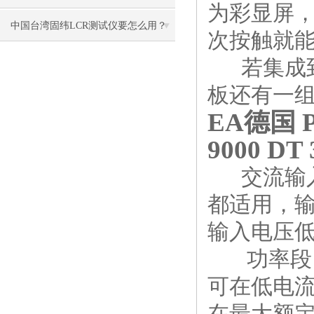
为彩显屏
解析
中国台湾固纬LCR测试仪要怎么用？
次按触就
若集成到
板还有一
EA德国 
9000 DT 
交流输入
都适用，输入
输入电压低于
功率段自
可在低电
在最大额