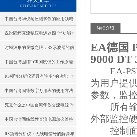
相关文章
RELEVANT ARTICLES
中国台湾华仪耐压测试仪的应用领域
详细介绍
都有哪些？
说说固纬直流稳压电源这四个*功能
EA德国 
时域波形的显微之眼：RS示波器的信
9000 DT 
号捕获原理与多维测试实践
中国台湾固纬LCR测试仪的工作原理
EA-PS
与应用
RS频谱分析仪还具有许多*的功能
为用户提
中国台湾固纬数字万用表的使用方法
参数，监
所有输出
究竟什么是中国台湾华仪交流电源？
外部监控
中国台湾固纬线性直流电源怎么维持
控制面板
稳定的工作性能的？
RS频谱分析仪：无线电信号的解调与