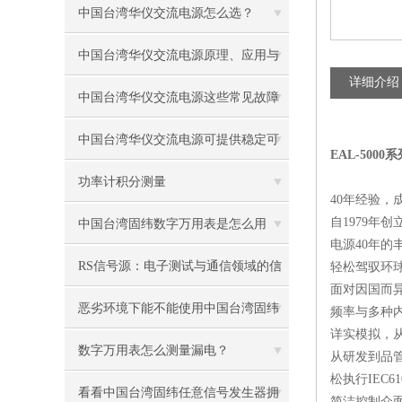
中国台湾华仪交流电源怎么选？
中国台湾华仪交流电源原理、应用与
详细介绍
未来
中国台湾华仪交流电源这些常见故障
要如何解决
中国台湾华仪交流电源可提供稳定可
EAL-500
靠的功率输出
功率计积分测量
40年经验，
自1979
中国台湾固纬数字万用表是怎么用
电源40年
的？
RS信号源：电子测试与通信领域的信
轻松驾驭环
面对因国而异
号基石
恶劣环境下能不能使用中国台湾固纬
频率与多种
详实模拟，
电阻测试仪？
数字万用表怎么测量漏电？
从研发到品管
松执行IEC6
看看中国台湾固纬任意信号发生器拥
简洁控制介