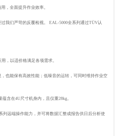
随用，全面提升作业效率。
们严苛的反覆检视。 EAL-5000全系列通过TÜV认
同应用，以适价格满足各项需求。
境，也能保有高效性能；低噪音的运转，可同时维持作业空
量蕴含在4U尺寸机身内，且仅重28kg。
EAL系列远端操作能力，并可将数据汇整成报告供日后分析使