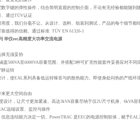
配数字键的弹性操作，结合简明直观的控制介面，不论有无经验都能随到
、通过TÜV认证
用度，我们分毫不让。从设计、选料、组装到测试，产品的每个细节都经过我
值得的信赖。通过标准: TÜV EN 61326-1
0系列 华仪eec高精度大功率交流电源
选择无须妥协
涵盖500VA至6000VA容量范围、并搭配3种可扩充性能套件妥善应对不
宁静运转
设计，使EAL系列具备低运转噪音与的散热能力。即使身处闷热的产线环
。
带来更大空间自由
度设计，让尺寸更加紧凑。高达3kVA容量尽纳于仅2U尺寸机身、6kVA容
rTRAC远端设置、监控与操作
信息连结能力决定一切。PowerTRAC 是EEC的电源控制软体，赋予