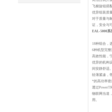
飞梭旋钮搭
有哪些*硬件性能?
优异组装质量
对于质量与耐
证，安全与可靠
EAL-500
18种组合，
6种机型完整
高效性能，
优异的机构
间安静舒适
轻薄紧凑，
*的高功率密
透过Powe
物联网当道，
用。