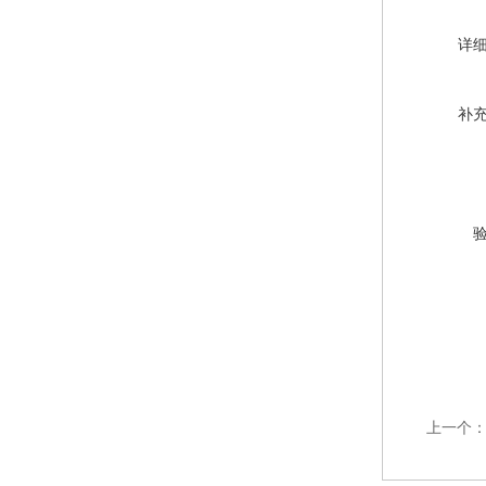
详
补
上一个