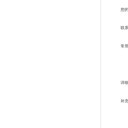
您
联
常
详
补