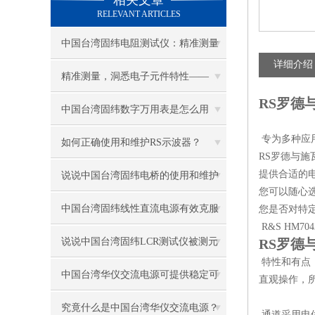
相关文章
RELEVANT ARTICLES
中国台湾固纬电阻测试仪：精准测量
详细介绍
的保障者
精准测量，洞悉电子元件特性——
RS罗德
LCR测试仪的原理与应用
中国台湾固纬数字万用表是怎么用
专为多种应
的？
如何正确使用和维护RS示波器？
RS罗德与
提供合适的
说说中国台湾固纬电桥的使用和维护
您可以随心
注意事项
中国台湾固纬线性直流电源有效克服
您是否对特
R&S HM
了传统电源的缺点
说说中国台湾固纬LCR测试仪被测元
RS罗德
特性和有点
件的接入方法
中国台湾华仪交流电源可提供稳定可
直观操作，
靠的功率输出
究竟什么是中国台湾华仪交流电源？
通道采用电