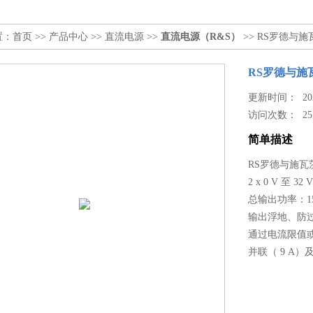
置：
首页
>>
产品中心
>>
直流电源
>>
直流电源（R&S）
>> RS罗德与施
RS罗德与施瓦
更新时间： 2025
访问次数：
25
简单描述
RS罗德与施瓦茨
2 x 0 V 至 32 
总输出功率：155
输出浮地、防
通过电流限值
并联（ 9 A）及